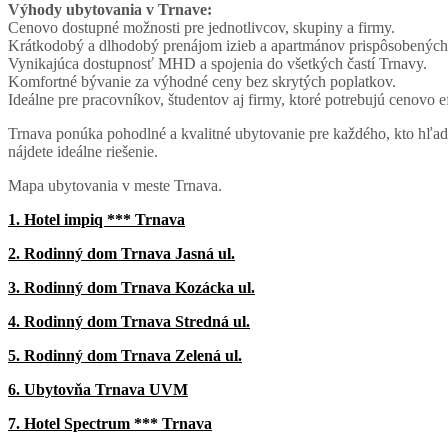
Výhody ubytovania v Trnave:
Cenovo dostupné možnosti pre jednotlivcov, skupiny a firmy.
Krátkodobý a dlhodobý prenájom izieb a apartmánov prispôsobenýc
Vynikajúca dostupnosť MHD a spojenia do všetkých častí Trnavy.
Komfortné bývanie za výhodné ceny bez skrytých poplatkov.
Ideálne pre pracovníkov, študentov aj firmy, ktoré potrebujú cenovo 
Trnava ponúka pohodlné a kvalitné ubytovanie pre každého, kto hľad
nájdete ideálne riešenie.
Mapa ubytovania v meste Trnava.
1. Hotel impiq *** Trnava
2. Rodinný dom Trnava Jasná ul.
3. Rodinný dom Trnava Kozácka ul.
4. Rodinný dom Trnava Stredná ul.
5. Rodinný dom Trnava Zelená ul.
6. Ubytovňa Trnava UVM
7. Hotel Spectrum *** Trnava