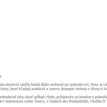
e
ka ubytovní zahŕňa širokú škálu možností pre jednotlivcov, firmy aj vä
firmy, ktoré hľadajú praktické a cenovo dostupné riešenia v rôznych lo
dnoduché izby, ktoré spĺňajú všetky požiadavky na komfort a pohodl
e
v historickom centre Trnavy, v častiach ako Prednádražie, Družba či T