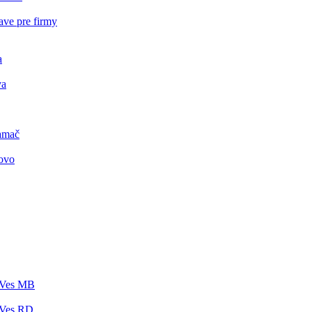
ave pre firmy
a
va
amač
ovo
 Ves MB
 Ves RD