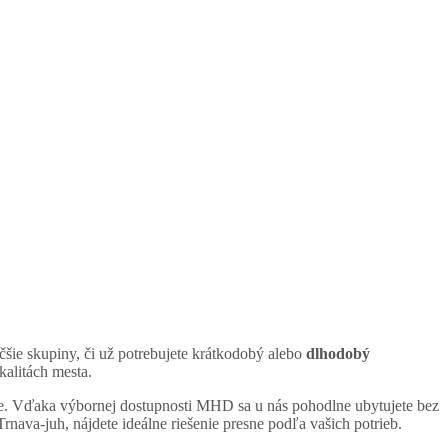
čšie skupiny, či už potrebujete krátkodobý alebo
dlhodobý
kalitách mesta.
ie. Vďaka výbornej dostupnosti MHD sa u nás pohodlne ubytujete bez
rnava-juh, nájdete ideálne riešenie presne podľa vašich potrieb.