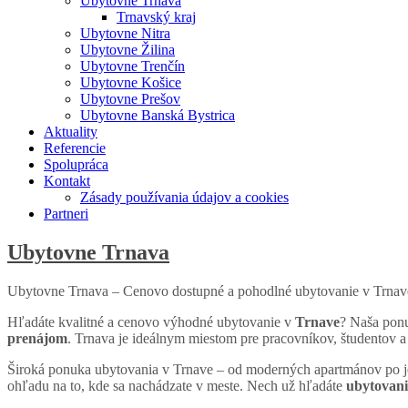
Ubytovne Trnava
Trnavský kraj
Ubytovne Nitra
Ubytovne Žilina
Ubytovne Trenčín
Ubytovne Košice
Ubytovne Prešov
Ubytovne Banská Bystrica
Aktuality
Referencie
Spolupráca
Kontakt
Zásady používania údajov a cookies
Partneri
Ubytovne Trnava
Ubytovne Trnava – Cenovo dostupné a pohodlné ubytovanie v Trnav
Hľadáte kvalitné a cenovo výhodné ubytovanie v
Trnave
? Naša ponu
prenájom
. Trnava je ideálnym miestom pre pracovníkov, študentov a 
Široká ponuka ubytovania v Trnave – od moderných apartmánov po je
ohľadu na to, kde sa nachádzate v meste. Nech už hľadáte
ubytovani