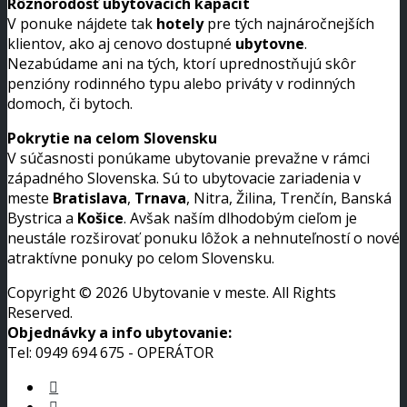
Rôznorodosť ubytovacích kapacít
V ponuke nájdete tak
hotely
pre tých najnáročnejších
klientov, ako aj cenovo dostupné
ubytovne
.
Nezabúdame ani na tých, ktorí uprednostňujú skôr
penzióny rodinného typu alebo priváty v rodinných
domoch, či bytoch.
Pokrytie na celom Slovensku
V súčasnosti ponúkame ubytovanie prevažne v rámci
západného Slovenska. Sú to ubytovacie zariadenia v
meste
Bratislava
,
Trnava
, Nitra, Žilina, Trenčín, Banská
Bystrica a
Košice
. Avšak naším dlhodobým cieľom je
neustále rozširovať ponuku lôžok a nehnuteľností o nové
atraktívne ponuky po celom Slovensku.
Copyright © 2026 Ubytovanie v meste. All Rights
Reserved.
Objednávky a info ubytovanie:
Tel: 0949 694 675 - OPERÁTOR