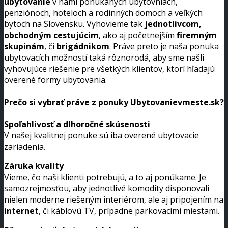
ubytovanie
v nami ponúkaných ubytovniach,
penziónoch, hoteloch a rodinných domoch a veľkých
bytoch na Slovensku. Vyhovieme tak
jednotlivcom,
obchodným cestujúcim
, ako aj početnejším
firemným
skupinám
, či
brigádnikom
. Práve preto je naša ponuka
ubytovacích možností taká rôznorodá, aby sme našli
vyhovujúce riešenie pre všetkých klientov, ktorí hľadajú
overené formy ubytovania.
Prečo si vybrať práve z ponuky Ubytovanievmeste.sk?
Spoľahlivosť a dlhoročné skúsenosti
V našej kvalitnej ponuke sú iba overené ubytovacie
zariadenia.
Záruka kvality
Vieme, čo naši klienti potrebujú, a to aj ponúkame. Je
samozrejmosťou, aby jednotlivé komodity disponovali
nielen moderne riešeným interiérom, ale aj pripojením na
internet
, či káblovú TV, prípadne parkovacími miestami.