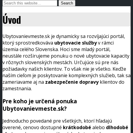
Úvod
Ubytovanievmeste.sk je dynamicky sa rozvíjajúci portál,
ktorý sprostredkováva
ubytovacie služby
v rámci
územia celého Slovenska. Hoci sme mladý portál,
neustále rozširujeme ponuku o nové ubytovacie kapacity
v rôznych slovenských mestách. Určujúce sú pre nás
požiadavky našich klientov. To však nie je všetko. Keďže
naším cieľom je poskytovanie komplexných služieb, tak sa
zameriavame aj na
zabezpečenie dopravy
klientov do
zamestnania.
Pre koho je určená ponuka
Ubytovanievmeste.sk?
Jednoducho povedané pre všetkých, ktorí hľadajú
overené, cenovo dostupné
krátkodobé
alebo
dlhodobé