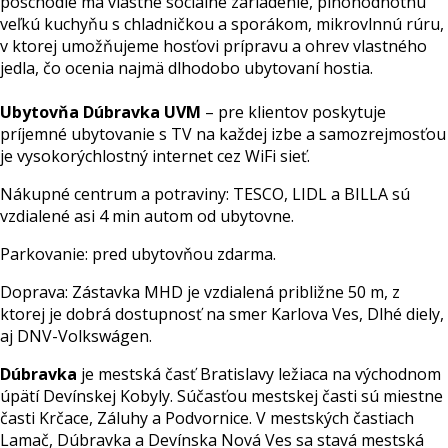
poschodie má vlastné sociálne zariadenie, plnohodnotnú
veľkú kuchyňu s chladničkou a sporákom, mikrovlnnú rúru,
v ktorej umožňujeme hosťovi prípravu a ohrev vlastného
jedla, čo ocenia najmä dlhodobo ubytovaní hostia.
Ubytovňa Dúbravka UVM
– pre klientov poskytuje
príjemné ubytovanie s TV na každej izbe a samozrejmosťou
je vysokorýchlostný internet cez WiFi sieť.
Nákupné centrum a potraviny: TESCO, LIDL a BILLA sú
vzdialené asi 4 min autom od ubytovne.
Parkovanie: pred ubytovňou zdarma.
Doprava: Zástavka MHD je vzdialená približne 50 m, z
ktorej je dobrá dostupnosť na smer Karlova Ves, Dlhé diely,
aj DNV-Volkswágen.
Dúbravka
je mestská časť Bratislavy ležiaca na východnom
úpätí Devínskej Kobyly. Súčasťou mestskej časti sú miestne
časti Krčace, Záluhy a Podvornice. V mestských častiach
Lamač, Dúbravka a Devínska Nová Ves sa stavá mestská