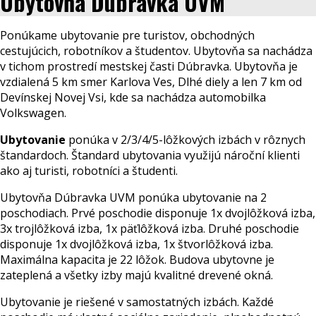
Ubytovňa Dúbravka UVM
Ponúkame ubytovanie pre turistov, obchodných
cestujúcich, robotníkov a študentov. Ubytovňa sa nachádza
v tichom prostredí mestskej časti Dúbravka. Ubytovňa je
vzdialená 5 km smer Karlova Ves, Dlhé diely a len 7 km od
Devínskej Novej Vsi, kde sa nachádza automobilka
Volkswagen.
Ubytovanie
ponúka v 2/3/4/5-lôžkových izbách v rôznych
štandardoch. Štandard ubytovania využijú nároční klienti
ako aj turisti, robotníci a študenti.
Ubytovňa Dúbravka UVM ponúka ubytovanie na 2
poschodiach. Prvé poschodie disponuje 1x dvojlôžková izba,
3x trojlôžková izba, 1x päťlôžková izba. Druhé poschodie
disponuje 1x dvojlôžková izba, 1x štvorlôžková izba.
Maximálna kapacita je 22 lôžok. Budova ubytovne je
zateplená a všetky izby majú kvalitné drevené okná.
Ubytovanie je riešené v samostatných izbách. Každé