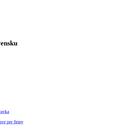
vensku
ravka
ave pre firmy