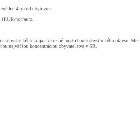
lené len 4km od ubytovne.
í 1EUR/noc/auto.
nskobystrického kraja a okresné mesto banskobystrického okresu. Mest
reťou najväčšou koncentráciou obyvateľstva v SR.