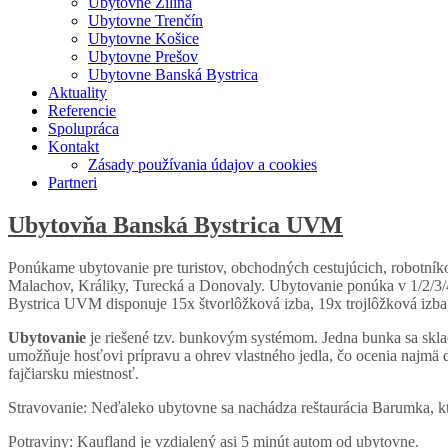
Ubytovne Žilina
Ubytovne Trenčín
Ubytovne Košice
Ubytovne Prešov
Ubytovne Banská Bystrica
Aktuality
Referencie
Spolupráca
Kontakt
Zásady používania údajov a cookies
Partneri
Ubytovňa Banská Bystrica UVM
Ponúkame ubytovanie pre turistov, obchodných cestujúcich, robotníko
Malachov, Králiky, Turecká a Donovaly. Ubytovanie ponúka v 1/2/3/4-l
Bystrica UVM disponuje 15x štvorlôžková izba, 19x trojlôžková izba
Ubytovanie
je riešené tzv. bunkovým systémom. Jedna bunka sa sklad
umožňuje hosťovi prípravu a ohrev vlastného jedla, čo ocenia najmä 
fajčiarsku miestnosť.
Stravovanie: Neďaleko ubytovne sa nachádza reštaurácia Barumka, kt
Potraviny: Kaufland je vzdialený asi 5 minút autom od ubytovne.