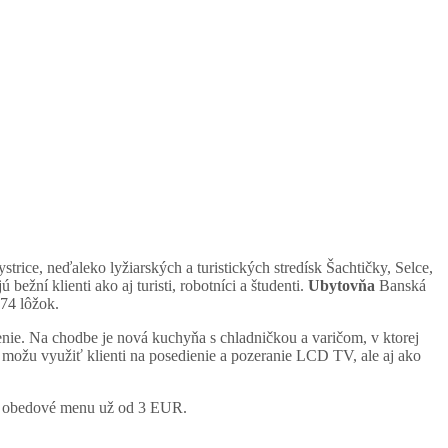
ice, neďaleko lyžiarských a turistických stredísk Šachtičky, Selce,
ní klienti ako aj turisti, robotníci a študenti.
Ubytovňa
Banská
74 lôžok.
nie. Na chodbe je nová kuchyňa s chladničkou a varičom, v ktorej
 možu využiť klienti na posedienie a pozeranie LCD TV, ale aj ako
 aj obedové menu už od 3 EUR.