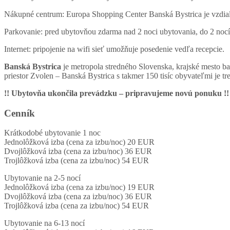
Nákupné centrum: Europa Shopping Center Banská Bystrica je vzdia
Parkovanie: pred ubytovňou zdarma nad 2 noci ubytovania, do 2 noc
Internet: pripojenie na wifi sieť umožňuje posedenie vedľa recepcie.
Banská Bystrica
je metropola stredného Slovenska, krajské mesto ba
priestor Zvolen – Banská Bystrica s takmer 150 tisíc obyvateľmi je t
!! Ubytovňa ukončila prevádzku – pripravujeme novú ponuku !!
Cenník
Krátkodobé ubytovanie 1 noc
Jednolôžková izba (cena za izbu/noc) 20 EUR
Dvojlôžková izba (cena za izbu/noc) 36 EUR
Trojlôžková izba (cena za izbu/noc) 54 EUR
Ubytovanie na 2-5 nocí
Jednolôžková izba (cena za izbu/noc) 19 EUR
Dvojlôžková izba (cena za izbu/noc) 36 EUR
Trojlôžková izba (cena za izbu/noc) 54 EUR
Ubytovanie na 6-13 nocí