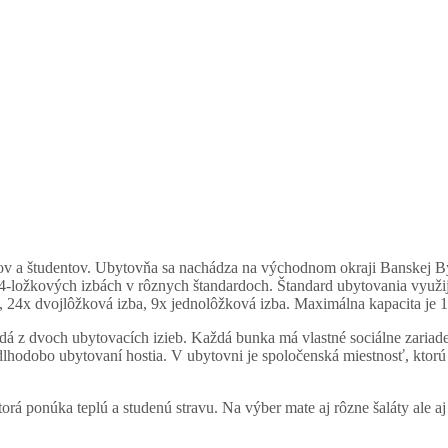
v a študentov. Ubytovňa sa nachádza na východnom okraji Banskej Bystr
ožkových izbách v rôznych štandardoch. Štandard ubytovania využijú bež
, 24x dvojlôžková izba, 9x jednolôžková izba. Maximálna kapacita je 1
á z dvoch ubytovacích izieb. Každá bunka má vlastné sociálne zariade
dlhodobo ubytovaní hostia. V ubytovni je spoločenská miestnosť, ktorú
orá ponúka teplú a studenú stravu. Na výber mate aj rôzne šaláty ale