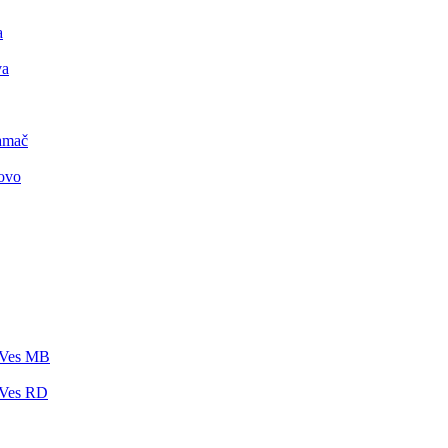
a
va
amač
ovo
 Ves MB
 Ves RD