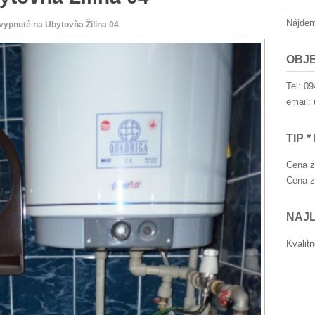
Nájdem
vypnuté
na Ubytovňa Žilina 04
OBJE
Tel: 0
email:
TIP 
Cena z
Cena z
NAJL
Kvalit